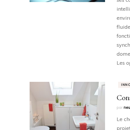
intel
envir
fluid
fonct
synch
domes
Les o
INN
Cons
par
neu
Le ch
proje