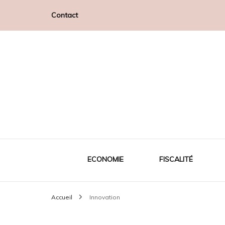
Contact
Le petit blog d'Emilie
Neuf brisach
ECONOMIE
FISCALITÉ
Accueil
Innovation