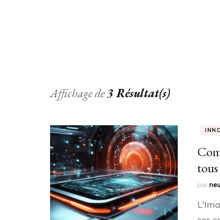
Affichage de
3 Résultat(s)
INN
Comm
tous
par
neu
L'Ima
ses c