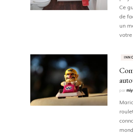
Ce gu
de fa
un me
votre
INN
Comm
auto
par
mi
Mario
roule
conna
mondi