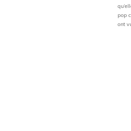
qu’el
pop c
ont vu