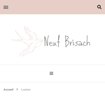
Le petit blog d'Emilie
Neuf brisach
Accueil
Loisirs