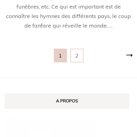
funèbres, etc. Ce qui est important est de
connaître les hymnes des différents pays, le coup
de fanfare qui réveille le monde, …
Pagination
Page
Page
1
2
des
publications
A PROPOS