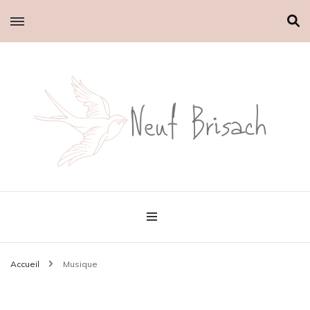
Le petit blog d'Emilie
Neuf brisach
Accueil
Musique