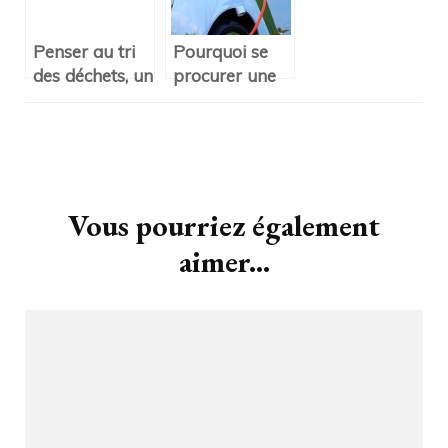
Penser au tri
Pourquoi se
des déchets, un
procurer une
bon geste
voiture
pour la
électrique ?
planète
Navigation
d'article
Vous pourriez également
aimer...