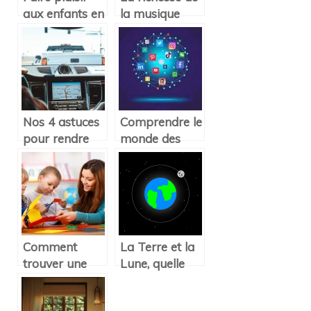
aux enfants en
la musique
installant une
militaire
aire de jeux
dans son
jardin
Nos 4 astuces
Comprendre le
pour rendre
monde des
vos longs
reseaux
trajets en
sociaux
voiture plus
agreables
Comment
La Terre et la
trouver une
Lune, quelle
place en
distance entre
crèche pour
les deux ?