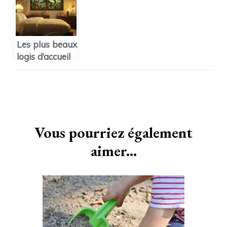
son enfant ?
Les plus beaux
logis d’accueil
dans les
villages
medievaux
Navigation
d’Occitanie
d'article
Vous pourriez également
aimer...