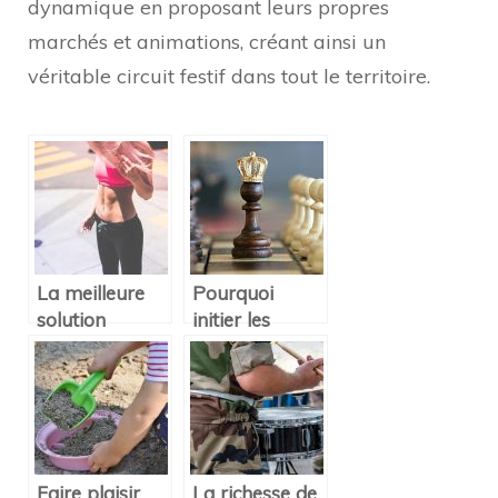
dynamique en proposant leurs propres
marchés et animations, créant ainsi un
véritable circuit festif dans tout le territoire.
La meilleure
Pourquoi
solution
initier les
beauté se
enfants aux
trouve être le
jeux d’échecs ?
sport!
Faire plaisir
La richesse de