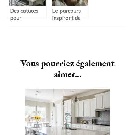
Des astuces
Le parcours
pour
inspirant de
amenager
Clementine
votre cuisine
Chalumeau :
design
une success
Navigation
story à la
d'article
française
Vous pourriez également
aimer...