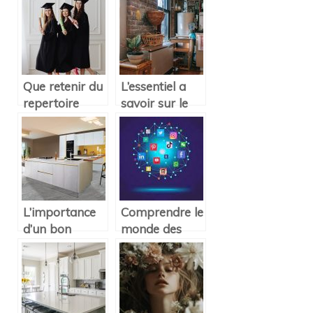
Que retenir du
L’essentiel a
repertoire
savoir sur le
national de la
chauffe-eau
certification
electrique
professionnelle
et du titre
certifie ?
L’importance
Comprendre le
d’un bon
monde des
materiau pour
reseaux
une credence
sociaux