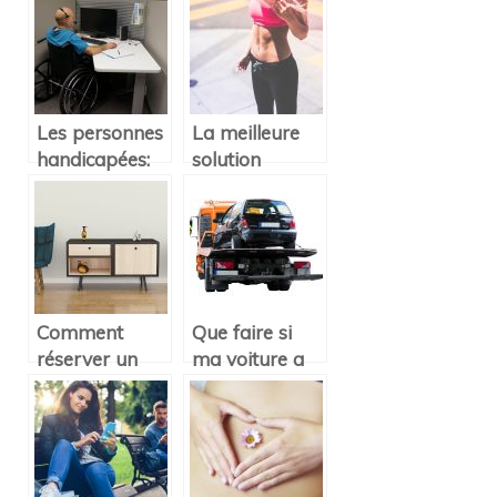
séjour à
maison
Madrid ?
Les personnes
La meilleure
handicapées:
solution
leur quotidien
beauté se
trouve être le
sport!
Comment
Que faire si
réserver un
ma voiture a
appart hôtel à
été embarquée
Toulouse?
par la
fourrière de
Clermont-
Ferrand ?