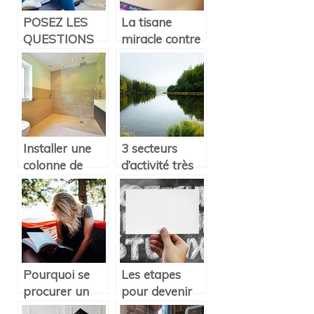
POSEZ LES
La tisane
QUESTIONS
miracle contre
IDEALES
les problèmes
POUR
de digestion
SEDUIRE UNE
FILLE
Installer une
3 secteurs
colonne de
d’activité très
douche
importants
thermostatique
pour la société
chez soi : ce
moderne
qu’il faut
savoir
Pourquoi se
Les etapes
procurer un
pour devenir
hamac ?
orthophoniste